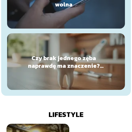
wolna
Czy brak jednego zęba
naprawdę ma znaczenie?
Konsekwencje, o których się
nie mówi
LIFESTYLE