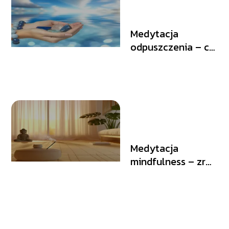
Medytacja
odpuszczenia – co
to jest?
Medytacja
mindfulness – zrób
ją w domu