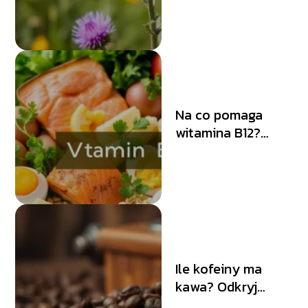
zastosowanie
Na co pomaga
witamina B12?
Odpowiedzi od
specjalisty
Ile kofeiny ma
kawa? Odkryj
szczegóły i mity