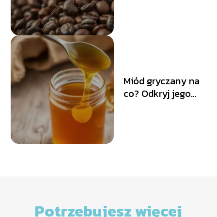
dotyczące kofeiny
Miód gryczany na
co? Odkryj jego
zdrowotne
właściwości!
Potrzebujesz więcej