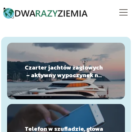
Czarter jachtów żaglowych
– aktywny wypoczynek na
Mazurach
Telefon w szufladzie, głowa