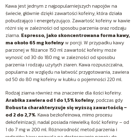
Kawa jest jednym z najpopularniejszych napojów na
świecie, głównie dzięki zawartości kofeiny, która działa
pobudzająco i energetyzująco. Zawartość kofeiny w kawie
różni się w zależności od sposobu parzenia oraz rodzaju
ziarna.
Espresso, jako skoncentrowana forma kawy,
ma około 65 mg kofeiny
w porcji. W przypadku kawy
parzonej w filiżance 150 ml zawartość kofeiny może
wynosić od 30 do 180 mg, w zależności od sposobu
parzenia i rodzaju użytych ziaren. Kawa rozpuszczalna,
popularna ze względu na łatwość przygotowania, zawiera
od 50 do 80 mg kofeiny w kubku o pojemności 220 ml.
Rodzaj ziarna również ma znaczenie dla ilości kofeiny.
Arabika zawiera od 1 do 1,5% kofeiny
, podczas gdy
Robusta charakteryzuje się wyższą zawartością –
od 2 do 2,7%
. Kawa bezkofeinowa, mimo procesu
dekofeinizacji, nadal posiada niewielką ilość kofeiny – od
1 do 7 mg w 200 ml. Różnorodność metod parzenia i
rodzajów kawy pozwala na dostosowanie napoju do