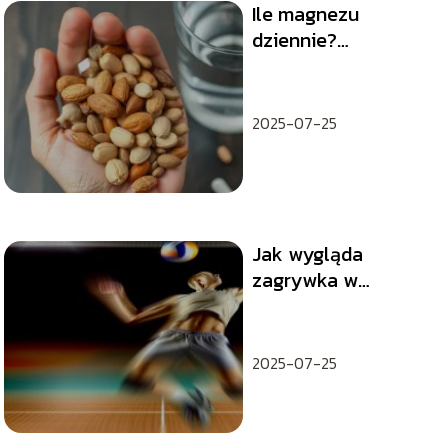
Ile magnezu
dziennie?
Odpowiedzi na
najważniejsze
pytania
2025-07-25
Jak wygląda
zagrywka w
siatkówce?
2025-07-25