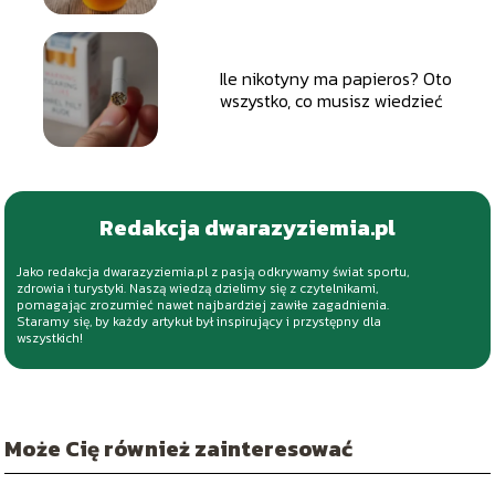
Ile nikotyny ma papieros? Oto
wszystko, co musisz wiedzieć
Redakcja dwarazyziemia.pl
Jako redakcja dwarazyziemia.pl z pasją odkrywamy świat sportu,
zdrowia i turystyki. Naszą wiedzą dzielimy się z czytelnikami,
pomagając zrozumieć nawet najbardziej zawiłe zagadnienia.
Staramy się, by każdy artykuł był inspirujący i przystępny dla
wszystkich!
Może Cię również zainteresować