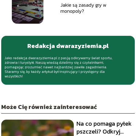
Jakie są zasady gry w
monopoly?
Redakcja dwarazyziemia.pl
Jako redakcja dwarazyziemia.pl z pasją odkrywamy świat sportu,
zdrowia i turystyki. Naszą wiedzą dzielimy się z czytelnikami,
pomagając zrozumieć nawet najbardziej zawiłe zagadnienia.
Staramy się, by każdy artykuł był inspirujący i przystępny dla
wszystkich!
Może Cię również zainteresować
Na co pomaga pyłek
pszczeli? Odkryj