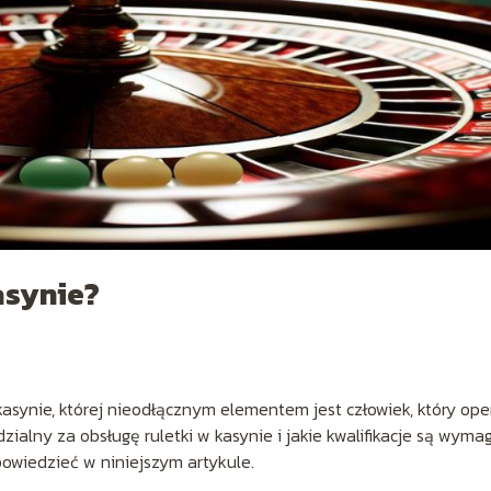
asynie?
 kasynie, której nieodłącznym elementem jest człowiek, który ope
alny za obsługę ruletki w kasynie i jakie kwalifikacje są wyma
dpowiedzieć w niniejszym artykule.