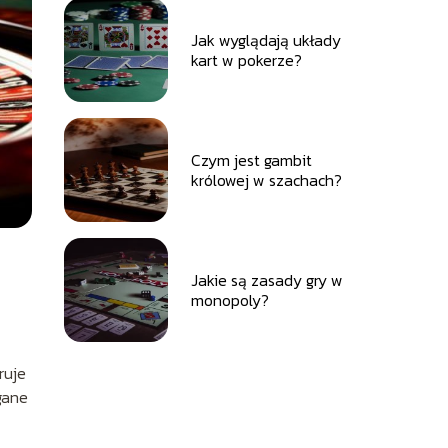
Jak wyglądają układy
kart w pokerze?
Czym jest gambit
królowej w szachach?
Jakie są zasady gry w
monopoly?
ruje
gane