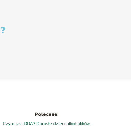
i?
Polecane:
Czym jest DDA? Dorosłe dzieci alkoholików