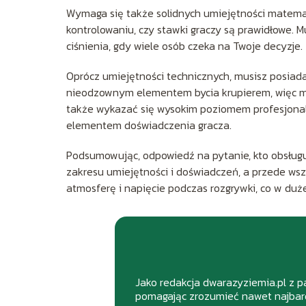
Wymaga się także solidnych umiejętności matemat
kontrolowaniu, czy stawki graczy są prawidłowe. Mu
ciśnienia, gdy wiele osób czeka na Twoje decyzje.
Oprócz umiejętności technicznych, musisz posiada
nieodzownym elementem bycia krupierem, więc musi
także wykazać się wysokim poziomem profesjonal
elementem doświadczenia gracza.
Podsumowując, odpowiedź na pytanie, kto obsługuje
zakresu umiejętności i doświadczeń, a przede wsz
atmosferę i napięcie podczas rozgrywki, co w dużej
Jako redakcja dwarazyziemia.pl z pa
pomagając zrozumieć nawet najbardzi