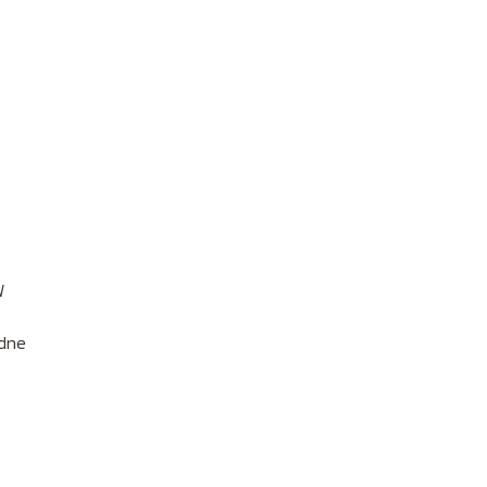
W
adne