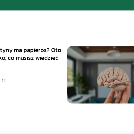
kotyny ma papieros? Oto
ko, co musisz wiedzieć
-12