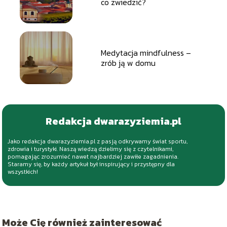
co zwiedzić?
Medytacja mindfulness –
zrób ją w domu
Redakcja dwarazyziemia.pl
Jako redakcja dwarazyziemia.pl z pasją odkrywamy świat sportu,
zdrowia i turystyki. Naszą wiedzą dzielimy się z czytelnikami,
pomagając zrozumieć nawet najbardziej zawiłe zagadnienia.
Staramy się, by każdy artykuł był inspirujący i przystępny dla
wszystkich!
Może Cię również zainteresować