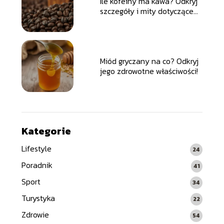
Ile kofeiny ma kawa? Odkryj
szczegóły i mity dotyczące
kofeiny
Miód gryczany na co? Odkryj
jego zdrowotne właściwości!
Kategorie
Lifestyle
24
Poradnik
41
Sport
34
Turystyka
22
Zdrowie
54